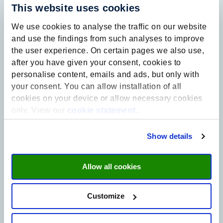
This website uses cookies
We use cookies to analyse the traffic on our website
and use the findings from such analyses to improve
Contact
the user experience. On certain pages we also use,
info@ufl.nl
after you have given your consent, cookies to
Minderbroedersberg 4-6
personalise content, emails and ads, but only with
6211 LK Maastricht
your consent. You can allow installation of all
cookies on your device or allow necessary cookies
Sign up to our newsletter
only. View our
cookie statement
.
Email
Show details
Privacy
I agree to the storage and
(Required)
processing of my data by this site.
-
Privacy
*
Allow all cookies
Customize
Navigation
Home
About us