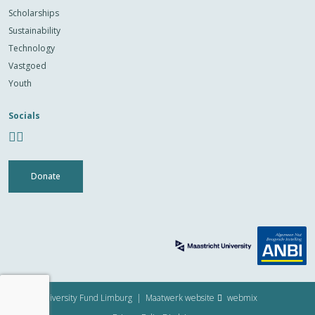
Scholarships
Sustainability
Technology
Vastgoed
Youth
Socials
Donate
© 2026 University Fund Limburg |
Maatwerk website
webmix