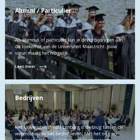
Alumni / Particulier
Als alumnus of particulier kun je direct bijdragen aan
de toekomst van de Universiteit Maastricht. Jouw
steun maakt het mogelijk…
Lees meer
Bedrijven
Het Universiteitsfonds Limburg is de brug tussen de
wetenschap en het bedrijfsleven. Met het oog op