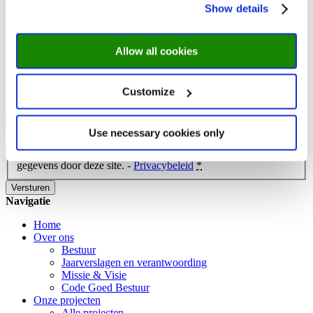
Show details
Minderbroedersberg 4-6
6211 LK Maastricht
Allow all cookies
Meld je aan bij onze nieuwsbrief
Customize
E-mailadres
Use necessary cookies only
Privacy
(Vereist)
Ik ga akkoord met de opslag en behandeling van mijn
gegevens door deze site. -
Privacybeleid
*
Navigatie
Home
Over ons
Bestuur
Jaarverslagen en verantwoording
Missie & Visie
Code Goed Bestuur
Onze projecten
Alle projecten