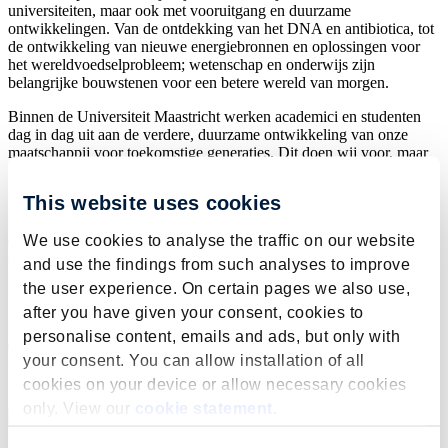
universiteiten, maar ook met vooruitgang en duurzame
ontwikkelingen. Van de ontdekking van het DNA en antibiotica, tot
de ontwikkeling van nieuwe energiebronnen en oplossingen voor
het wereldvoedselprobleem; wetenschap en onderwijs zijn
belangrijke bouwstenen voor een betere wereld van morgen.
Binnen de Universiteit Maastricht werken academici en studenten
dag in dag uit aan de verdere, duurzame ontwikkeling van onze
maatschappij voor toekomstige generaties. Dit doen wij voor, maar
nog liever samen met de maatschappij.
This website uses cookies
Draag met een donatie aan het Universiteitsfonds Limburg
persoonlijk bij aan baanbrekend onderzoek, steun de
We use cookies to analyse the traffic on our website
doorontwikkeling van het onderwijs aan de universiteit en geef
studenten, ongeacht hun afkomst en achtergrond, de kans om te
and use the findings from such analyses to improve
studeren. Iedere donatie, groot of klein, maakt een wezenlijk
the user experience. On certain pages we also use,
verschil.
after you have given your consent, cookies to
Liever zelf een overschrijving doen? Dat kan op
NL21 INGB 0653
personalise content, emails and ads, but only with
6632 42
(Stichting Universiteitsfonds Limburg / SWOL) onder
your consent. You can allow installation of all
vermelding van jouw gewenste bestemming.
cookies on your device or allow necessary cookies
only. View our
cookie statement
.
Contact
info@ufl.nl