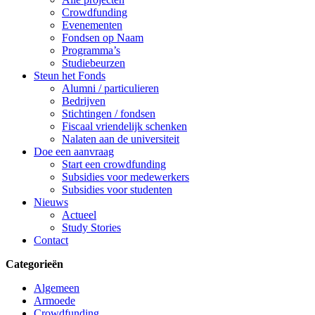
Crowdfunding
Evenementen
Fondsen op Naam
Programma’s
Studiebeurzen
Steun het Fonds
Alumni / particulieren
Bedrijven
Stichtingen / fondsen
Fiscaal vriendelijk schenken
Nalaten aan de universiteit
Doe een aanvraag
Start een crowdfunding
Subsidies voor medewerkers
Subsidies voor studenten
Nieuws
Actueel
Study Stories
Contact
Categorieën
Algemeen
Armoede
Crowdfunding