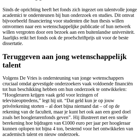
Sinds de oprichting heeft het fonds zich ingezet om talentvolle jonge
academici te ondersteunen bij hun onderzoek en studies. Dit omvat
bijvoorbeeld financiering voor studenten die hun thesis willen
omvormen naar een wetenschappelijke publicatie of hun netwerk
willen vergroten door een bezoek aan een buitenlandse universiteit.
Jaarlijks reikt het fonds ook de proefschriftprijs uit voor de beste
dissertatie.
Teruggeven aan jong wetenschappelijk
talent
Volgens De Vries is ondersteuning van jonge wetenschappers
cruciaal omdat gevestigde onderzoekers vaak voldoende financiën
tot hun beschikking hebben om hun onderzoek te ontwikkelen:
“Hoogleraren krijgen vaak geld voor lezingen of
televisieoptredens,” legt hij uit. “Dat geld kun je op jouw
privérekening storten – al doet bijna niemand dat – of op de
rekening van de faculteit, maar je kunt het ook aan een goed doel
zoals het hooglerarenfonds geven”. Hij illustreert met een snelle
berekening hoe bijdragen van €1000 euro per jaar per hoogleraar
kunnen oplopen tot bijna 4 ton, bestemd voor het ontwikkelen van
academisch talent en nieuw onderzoek.