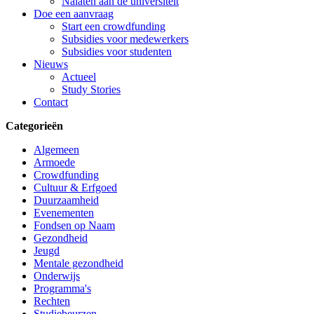
Nalaten aan de universiteit
Doe een aanvraag
Start een crowdfunding
Subsidies voor medewerkers
Subsidies voor studenten
Nieuws
Actueel
Study Stories
Contact
Categorieën
Algemeen
Armoede
Crowdfunding
Cultuur & Erfgoed
Duurzaamheid
Evenementen
Fondsen op Naam
Gezondheid
Jeugd
Mentale gezondheid
Onderwijs
Programma's
Rechten
Studiebeurzen