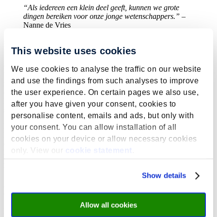
“Als iedereen een klein deel geeft, kunnen we grote
dingen bereiken voor onze jonge wetenschappers.”
–
Nanne de Vries
Inzet voor fonds en UM community
This website uses cookies
Ondanks zijn recente pensionering, blijft De Vries actief betrokken
We use cookies to analyse the traffic on our website
bij het fonds. “Hoewel ik nu een stapje terug doe, blijf ik verbonden
and use the findings from such analyses to improve
met het fonds en de academische gemeenschap,” verklaart hij. Naar
the user experience. On certain pages we also use,
eigen zeggen omdat hij zich “sowieso graag overal mee bemoeit”.
En, omdat hij er plezier in heeft. Bovendien, zo benadrukt hij: “mijn
after you have given your consent, cookies to
sociale netwerk bestaat grotendeels uit UM-medewerkers”.
personalise content, emails and ads, but only with
De Vries kreeg afgelopen jaar zowel de Tans Penning als de
your consent. You can allow installation of all
MUMC+ award voor zijn inzet bij beide instellingen. Al sprak de
cookies on your device or allow necessary cookies
echte waardering volgens de Vries uit de aanwezigheid van maar
only. View our
cookie statement
.
liefst 108 hoogleraren tijdens zijn afscheidsrede: “dat was gewoon
heel mooi. En niet alleen van mijn eigen faculteit hè! Die zien
binnenkomen in die jurken, dat maakte mij nou trots”.
Show details
Een betrokken persoonlijkheid
Allow all cookies
Betrokken blijft De Vries dus, ook al werd afgelopen jaar bij hem