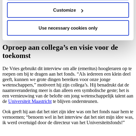
uitgezaaide longkanker vastgesteld. “Het gaat goed met mij,” vertelt
De Vries. Het is ook niets voor hem om stil te zitten. Hij zetelde in
Customize
het bestuur van het MUMC+, was hockeycoach, hield zich bezig
met diversiteit en inclusie op de universiteit. Tegenwoordig vind je
hem in de zomer achter de kassa bij het openluchtzwembad in
Use necessary cookies only
Meerssen: “Ik kan best een uurtje per week missen en dan blijft dat
een beetje bestaan.”
Oproep aan collega’s en visie voor de
toekomst
De Vries gebruikt dit interview om alle (emeritus) hoogleraren op te
roepen om bij te dragen aan het fonds. “Als iedereen een klein deel
geeft, kunnen we grote dingen bereiken voor onze jonge
wetenschappers,” motiveert hij zijn collega’s. Hij benadrukt dat de
naamsverandering meer is dan alleen een symbolische geste; het is
een vernieuwing van de belofte om jong wetenschappelijk talent aan
de
Universiteit Maastricht
te blijven ondersteunen.
Ook geeft hij aan dat het niet zijn idee was om het fonds naar hem te
vernoemen; “benoem wel in het interview dat het niet mijn idee was,
ik werd overtuigd door de directeur van het Universiteitsfonds!”