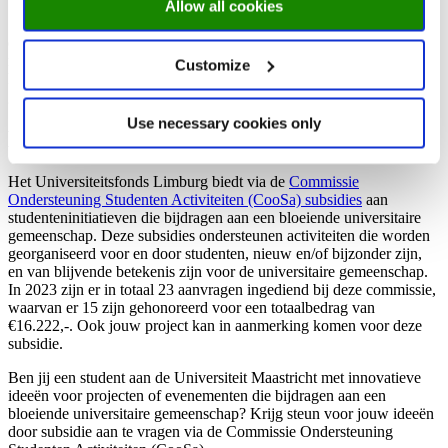
Allow all cookies
‘Safe Space’ was meer dan alleen een theatervoorstelling; het was
een krachtig statement over het belang van sociale veiligheid en
respect binnen onze academische gemeenschap. Door middel van
Customize
kunst en dialoog werden belangrijke kwesties besproken en werd er
gewerkt aan een cultuur van inclusiviteit en respect.
Use necessary cookies only
Krijg steun voor jouw ideeën!
Het Universiteitsfonds Limburg biedt via de
Commissie
Ondersteuning Studenten Activiteiten (CooSa) subsidies
aan
studenteninitiatieven die bijdragen aan een bloeiende universitaire
gemeenschap. Deze subsidies ondersteunen activiteiten die worden
georganiseerd voor en door studenten, nieuw en/of bijzonder zijn,
en van blijvende betekenis zijn voor de universitaire gemeenschap.
In 2023 zijn er in totaal 23 aanvragen ingediend bij deze commissie,
waarvan er 15 zijn gehonoreerd voor een totaalbedrag van
€16.222,-. Ook jouw project kan in aanmerking komen voor deze
subsidie.
Ben jij een student aan de Universiteit Maastricht met innovatieve
ideeën voor projecten of evenementen die bijdragen aan een
bloeiende universitaire gemeenschap? Krijg steun voor jouw ideeën
door subsidie aan te vragen via de Commissie Ondersteuning