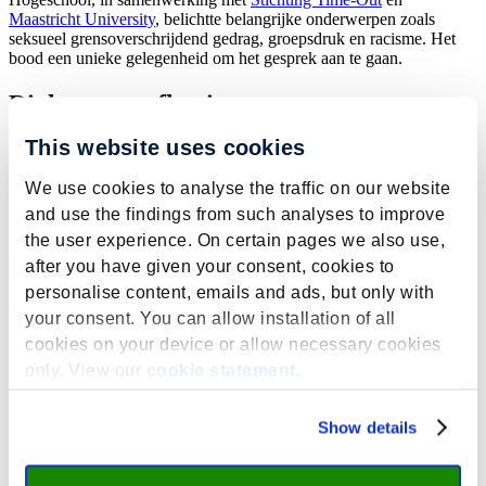
Maastricht University
, belichtte belangrijke onderwerpen zoals
seksueel grensoverschrijdend gedrag, groepsdruk en racisme. Het
bood een unieke gelegenheid om het gesprek aan te gaan.
Dialoog en reflectie
This website uses cookies
Met een focus op gevoelige onderwerpen, brachten de acteurs en
actrices van ‘Safe Space’ deze thema’s op indringende wijze tot
We use cookies to analyse the traffic on our website
leven, waardoor een open dialoog ontstond tussen het publiek en de
performers. Na afloop van de voorstelling konden deelnemers
and use the findings from such analyses to improve
kiezen uit diverse workshops, gericht op het vergroten van
the user experience. On certain pages we also use,
bewustzijn en het bevorderen van positieve verandering. Het
after you have given your consent, cookies to
evenement bood niet alleen een leerzame ervaring, maar ook een
veilige ruimte voor studenten en medewerkers om hun gedachten en
personalise content, emails and ads, but only with
ervaringen te delen.
your consent. You can allow installation of all
“De voorstelling, de workshops en gevoerde
cookies on your device or allow necessary cookies
gesprekken hebben bijgedragen aan meer bewustzijn
only. View our
cookie statement
.
over sociale veiligheid onder de Maastrichtse studenten.
Het was een leerzame, gevoelige, doch enorm
waardevolle avond.”
Show details
Meer dan een voorstelling