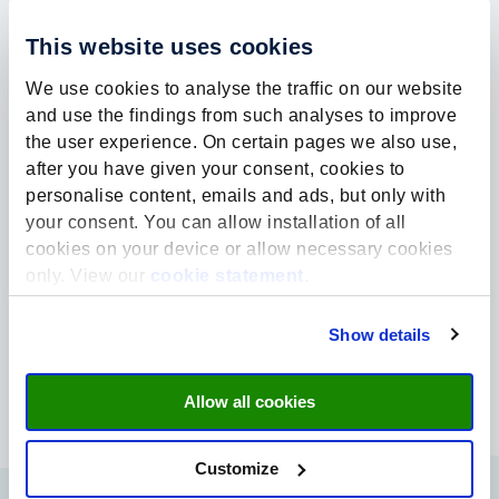
This website uses cookies
Duurzaamheid | Onderwijs | Fondsen op Naam
We use cookies to analyse the traffic on our website
and use the findings from such analyses to improve
Peter Elverding Leerstoel
the user experience. On certain pages we also use,
De focus van de Peter Elverding leerstoel ligt op het uitvoeren
after you have given your consent, cookies to
van onderzoek, het bijdragen aan educatieve programma’s, en
samenwerken...
personalise content, emails and ads, but only with
your consent. You can allow installation of all
cookies on your device or allow necessary cookies
Lees meer
only. View our
cookie statement
.
Show details
Allow all cookies
Customize