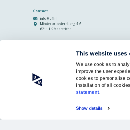
Contact
info@ufl.nl
Minderbroedersberg 4-6
6211 LK Maastricht
Meld je aan bij onze nieuwsbrief
This website uses
E-
We use cookies to analys
mailadres
improve the user experie
Privacy
Ik ga akkoord met de opslag en
cookies to personalise c
(Vereist)
behandeling van mijn gegevens
installation of all cook
door deze site. -
Privacybeleid
*
statement
.
Show details