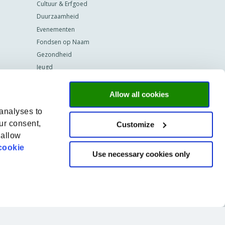
Cultuur & Erfgoed
Duurzaamheid
Evenementen
Fondsen op Naam
Gezondheid
Jeugd
Mentale gezondheid
Onderwijs
Allow all cookies
Programma's
 analyses to
Rechten
ur consent,
Customize
Studiebeurzen
 allow
Technologie
cookie
Use necessary cookies only
Vastgoed
Doneer nu