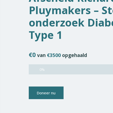
Pluymakers – S
onderzoek Diab
Type 1
€0
van
€3500
opgehaald
0%
Doneer nu