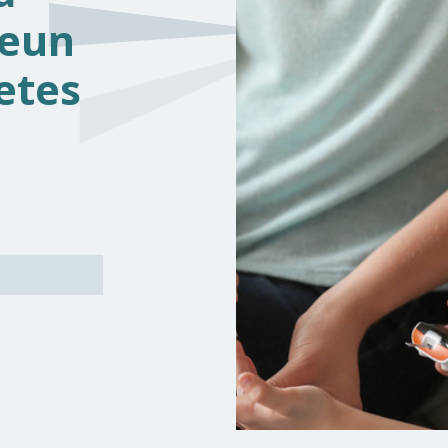
teun
etes