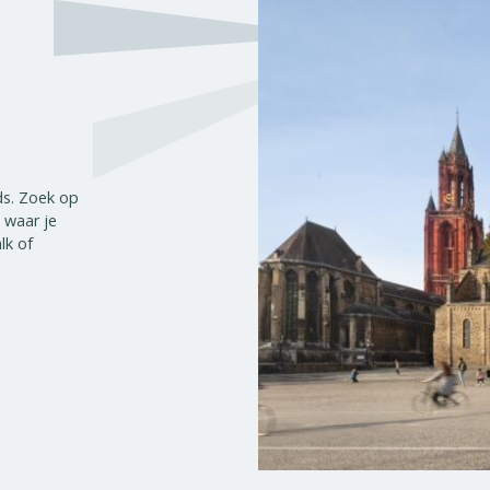
ds. Zoek op
 waar je
lk of