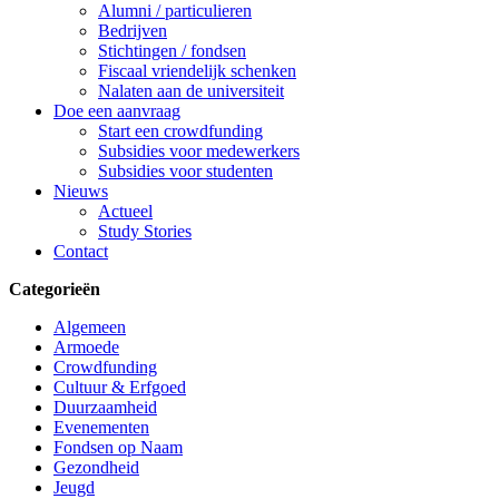
Alumni / particulieren
Bedrijven
Stichtingen / fondsen
Fiscaal vriendelijk schenken
Nalaten aan de universiteit
Doe een aanvraag
Start een crowdfunding
Subsidies voor medewerkers
Subsidies voor studenten
Nieuws
Actueel
Study Stories
Contact
Categorieën
Algemeen
Armoede
Crowdfunding
Cultuur & Erfgoed
Duurzaamheid
Evenementen
Fondsen op Naam
Gezondheid
Jeugd