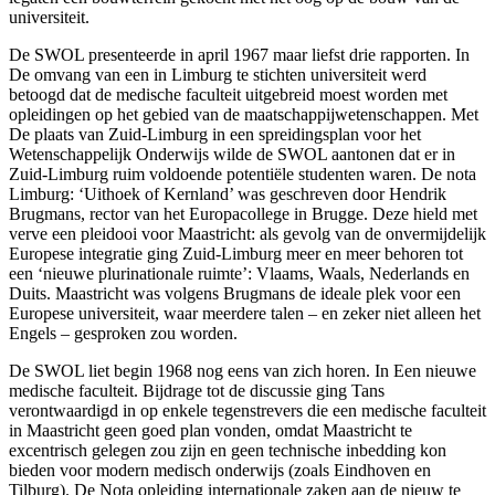
universiteit.
De SWOL presenteerde in april 1967 maar liefst drie rapporten. In
De omvang van een in Limburg te stichten universiteit werd
betoogd dat de medische faculteit uitgebreid moest worden met
opleidingen op het gebied van de maatschappijwetenschappen. Met
De plaats van Zuid-Limburg in een spreidingsplan voor het
Wetenschappelijk Onderwijs wilde de SWOL aantonen dat er in
Zuid-Limburg ruim voldoende potentiële studenten waren. De nota
Limburg: ‘Uithoek of Kernland’ was geschreven door Hendrik
Brugmans, rector van het Europacollege in Brugge. Deze hield met
verve een pleidooi voor Maastricht: als gevolg van de onvermijdelijk
Europese integratie ging Zuid-Limburg meer en meer behoren tot
een ‘nieuwe plurinationale ruimte’: Vlaams, Waals, Nederlands en
Duits. Maastricht was volgens Brugmans de ideale plek voor een
Europese universiteit, waar meerdere talen – en zeker niet alleen het
Engels – gesproken zou worden.
De SWOL liet begin 1968 nog eens van zich horen. In Een nieuwe
medische faculteit. Bijdrage tot de discussie ging Tans
verontwaardigd in op enkele tegenstrevers die een medische faculteit
in Maastricht geen goed plan vonden, omdat Maastricht te
excentrisch gelegen zou zijn en geen technische inbedding kon
bieden voor modern medisch onderwijs (zoals Eindhoven en
Tilburg). De Nota opleiding internationale zaken aan de nieuw te