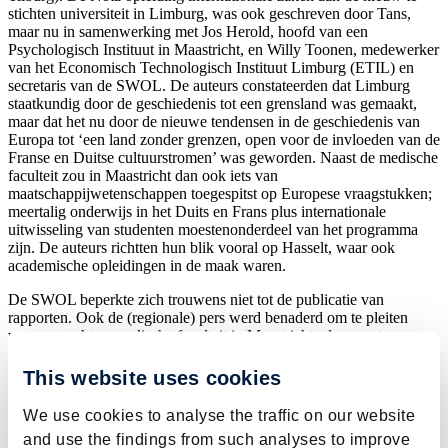
stichten universiteit in Limburg, was ook geschreven door Tans,
maar nu in samenwerking met Jos Herold, hoofd van een
Psychologisch Instituut in Maastricht, en Willy Toonen, medewerker
van het Economisch Technologisch Instituut Limburg (ETIL) en
secretaris van de SWOL. De auteurs constateerden dat Limburg
staatkundig door de geschiedenis tot een grensland was gemaakt,
maar dat het nu door de nieuwe tendensen in de geschiedenis van
Europa tot ‘een land zonder grenzen, open voor de invloeden van de
Franse en Duitse cultuurstromen’ was geworden. Naast de medische
faculteit zou in Maastricht dan ook iets van
maatschappijwetenschappen toegespitst op Europese vraagstukken;
meertalig onderwijs in het Duits en Frans plus internationale
uitwisseling van studenten moestenonderdeel van het programma
zijn. De auteurs richtten hun blik vooral op Hasselt, waar ook
academische opleidingen in de maak waren.
De SWOL beperkte zich trouwens niet tot de publicatie van
rapporten. Ook de (regionale) pers werd benaderd om te pleiten
voor een achtste medische faculteit in Maastricht, als aanzet van een
nieuwe universiteit. Maar, probleem was dat de commissie-Van
Walsum alleen maar de opdracht had om de vraag te beantwoorden
This website uses cookies
of en zo ja, waar, er een achtste medische faculteit moest komen. Zij
ging dus helemaal niet over de kwestie van een studie
We use cookies to analyse the traffic on our website
maatschappijwetenschappen, laat staan over de oprichting van een
and use the findings from such analyses to improve
nieuwe universiteit! Tans drong er in maart 1968 niettemin bij Van