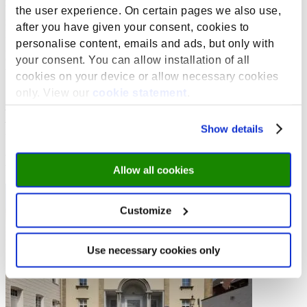
Walsum op aan om ook de argumenten van de SWOL die niet op
the user experience. On certain pages we also use,
medisch gebied lagen mee te laten wegen. Hij betoogde dat
after you have given your consent, cookies to
Limburg ‘gerechtvaardigde verlangens’ koesterde en dat het dus
personalise content, emails and ads, but only with
geen pas had om Limburg de achtste medische faculteit te
onthouden, omdat hier verder geen instelling van hoger onderwijs
your consent. You can allow installation of all
was.”
cookies on your device or allow necessary cookies
only. View our
cookie statement
.
Tekst: Annemieke Klijn (universitair docent & curator Art and
Heritage Committee, Faculteit der Cultuur- en
Maatschappijwetenschappen, Universiteit Maastricht)
Show details
Beeld: Cover Nota 1 SWOL, Maastricht ‘kernland’
Bekijk ook:
Allow all cookies
Customize
Use necessary cookies only