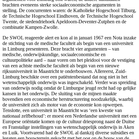
brachten eveneens sterke sociaaleconomische argumenten in
stelling. De concurrenten waren: de Katholieke Hogeschool Tilburg,
de Technische Hogeschool Eindhoven, de Technische Hogeschool
Twente, de stedendriehoek Apeldoorn-Deventer-Zutphen en de
combinatie Kampen-Zwolle.
De SWOL reageerde alert en kon al in januari 1967 een Nota inzake
de stichting van de medische faculteit als begin van een universiteit
in Limburg presenteren. Deze bracht vier argumenten – van
medische, onderwijskundige, sociaaleconomische en
cultuurpolitieke aard – naar voren om het pleidooi voor de vestiging
van een achtste medische faculteit als begin van een nieuwe
rijksuniversiteit in Maastricht te onderbouwen. Allereerst, Zuid-
Limburg beschikte over een patiëntenbestand dat nog niet in het
wetenschappelijk onderwijs was ingeschakeld. Verder was spreiding
van onderwijs nodig omdat de Limburgse jeugd recht had op gelijke
kansen in het onderwijs. De sluiting van de mijnen maakte
bovendien een economische herstructurering noodzakelijk, waarbij
de universiteit zich als motor van de economie kon opwerpen.
Tenslotte, een universiteit in Maastricht was ‘een kwestie van
nationaal zelfbehoud’: er moest een Nederlandse universiteit met een
Europese oriëntatie komen op de cultuur driesprong naast de Duitse
en Franstalige instellingen van wetenschappelijk onderwijs in Aken
en Luik. Voortvarend had de SWOL al dankzij diverse subsidies en
legaten een bouwterrein gekocht met het oog op de bouw van de